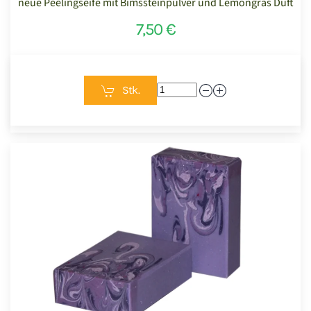
neue Peelingseife mit Bimssteinpulver und Lemongras Duft
7,50 €
Stk.